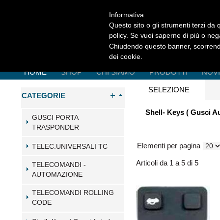
Informativa
Questo sito o gli strumenti terzi da q
policy. Se vuoi saperne di più o neg
Chiudendo questo banner, scorrendo
dei cookie.
HOME
SHOP
CHI SIAMO
PRODOTTI
NOV
SELEZIONE
CATEGORIE
Shell- Keys ( Gusci 
GUSCI PORTA
TRASPONDER
Elementi per pagina
TELEC.UNIVERSALI TC
Articoli da 1 a 5 di 5
TELECOMANDI -
AUTOMAZIONE
TELECOMANDI ROLLING
CODE