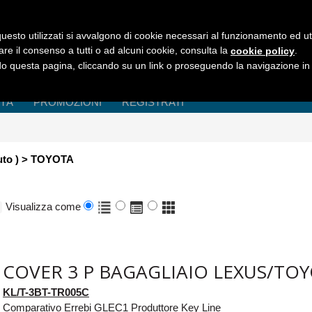
uesto utilizzati si avvalgono di cookie necessari al funzionamento ed utili 
are il consenso a tutti o ad alcuni cookie, consulta la
.
cookie policy
 questa pagina, cliccando su un link o proseguendo la navigazione in a
ITÀ
PROMOZIONI
REGISTRATI
Auto ) > TOYOTA
Visualizza come
COVER 3 P BAGAGLIAIO LEXUS/TO
KL/T-3BT-TR005C
Comparativo Errebi GLEC1 Produttore Key Line