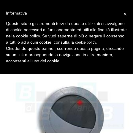
Informativa
×
Questo sito o gli strumenti terzi da questo utilizzati si avvalgono
di cookie necessari al funzionamento ed utili alle finalità illustrate
MENU
CATEGORIE
RICERCA
nella cookie policy. Se vuoi saperne di più o negare il consenso
a tutti o ad alcuni cookie, consulta la
.
cookie policy
Indietro
TELECOMANDI ROLLING CODE > PRASTEL
Chiudendo questo banner, scorrendo questa pagina, cliccando
telecomando prastel bfor 2 canali rolling code 433.92 mhz
su un link o proseguendo la navigazione in altra maniera,
Telecomando cancello PRASTEL BFOR, 2 canali, rolling code,
acconsenti all’uso dei cookie.
frequenza 433.92 MHZ