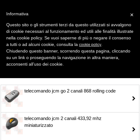
Informativa
×
Questo sito o gli strumenti terzi da questo utilizzati si avvalgono
di cookie necessari al funzionamento ed utili alle finalità illustrate
MENU
CATEGORIE
RICERCA
nella cookie policy. Se vuoi saperne di più o negare il consenso
a tutti o ad alcuni cookie, consulta la
.
cookie policy
Selezione
Chiudendo questo banner, scorrendo questa pagina, cliccando
su un link o proseguendo la navigazione in altra maniera,
TELECOMANDI ROLLING CODE > JCM
acconsenti all’uso dei cookie.
telecomando jcm go 2 canali 868 rolling code
telecomando jcm 2 canali 433,92 mhz
miniaturizzato