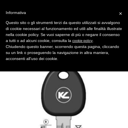
Informativa
×
Questo sito o gli strumenti terzi da questo utilizzati si avvalgono
di cookie necessari al funzionamento ed utili alle finalità illustrate
MENU
CATEGORIE
RICERCA
nella cookie policy. Se vuoi saperne di più o negare il consenso
a tutti o ad alcuni cookie, consulta la
.
cookie policy
Indietro
CHIAVI AUTO > CHIAVI AUTO/MOTO
Chiudendo questo banner, scorrendo questa pagina, cliccando
chiave auto transponder hy10tk3 nera
su un link o proseguendo la navigazione in altra maniera,
Comparativo Silca HYN10T4 Produttore Key Line
acconsenti all’uso dei cookie.