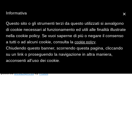
Informativa
×
Questo sito o gli strumenti terzi da questo utilizzati si avvalgono
di cookie necessari al funzionamento ed utili alle finalità illustrate
MENU
CATEGORIE
RICERCA
nella cookie policy. Se vuoi saperne di più o negare il consenso
a tutti o ad alcuni cookie, consulta la
.
cookie policy
Chiudendo questo banner, scorrendo questa pagina, cliccando
su un link o proseguendo la navigazione in altra maniera,
Versione DESKTOP
acconsenti all’uso dei cookie.
© 2026 B and B SRL di Brolis Daniele - P.I. 11091490968 - All rights reserved
webExpress
RSoft
powered
by