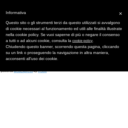
Informativa
×
Questo sito o gli strumenti terzi da questo utilizzati si avvalgono
di cookie necessari al funzionamento ed utili alle finalità illustrate
MENU
CATEGORIE
RICERCA
nella cookie policy. Se vuoi saperne di più o negare il consenso
a tutti o ad alcuni cookie, consulta la
.
cookie policy
Chiudendo questo banner, scorrendo questa pagina, cliccando
su un link o proseguendo la navigazione in altra maniera,
Versione DESKTOP
acconsenti all’uso dei cookie.
© 2026 B and B SRL di Brolis Daniele - P.I. 11091490968 - All rights reserved
webExpress
RSoft
powered
by