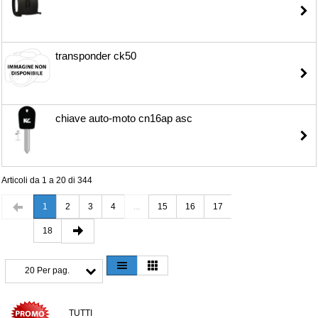
transponder ck50
chiave auto-moto cn16ap asc
Articoli da 1 a 20 di 344
1
2
3
4
...
15
16
17
18
20 Per pag.
TUTTI