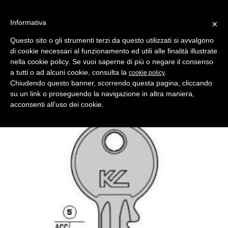
Informativa
×
Questo sito o gli strumenti terzi da questo utilizzati si avvalgono
di cookie necessari al funzionamento ed utili alle finalità illustrate
MENU
CATEGORIE
RICERCA
nella cookie policy. Se vuoi saperne di più o negare il consenso
a tutti o ad alcuni cookie, consulta la
.
cookie policy
Indietro
Chiudendo questo banner, scorrendo questa pagina, cliccando
chiave profilo vr51d ottone lucido
su un link o proseguendo la navigazione in altra maniera,
Comparativo Silca VI5 Produttore Key Line
acconsenti all’uso dei cookie.