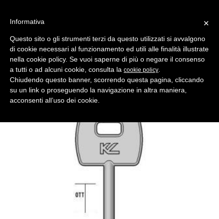
Informativa
×
Questo sito o gli strumenti terzi da questo utilizzati si avvalgono
di cookie necessari al funzionamento ed utili alle finalità illustrate
MENU
CATEGORIE
RICERCA
nella cookie policy. Se vuoi saperne di più o negare il consenso
a tutti o ad alcuni cookie, consulta la
.
cookie policy
Indietro
Chiudendo questo banner, scorrendo questa pagina, cliccando
chiave doppia mappa 2iise7 ottone lucido
su un link o proseguendo la navigazione in altra maniera,
Comparativo Silca 5IE7 Produttore Key Line
acconsenti all’uso dei cookie.