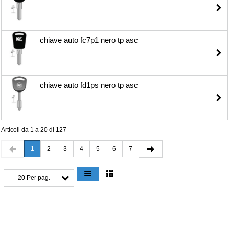
chiave auto fc7p1 nero tp asc
chiave auto fd1ps nero tp asc
Articoli da 1 a 20 di 127
1
2
3
4
5
6
7
20 Per pag.