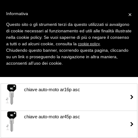
Informativa
×
Questo sito o gli strumenti terzi da questo utilizzati si avvalgono
di cookie necessari al funzionamento ed utili alle finalità illustrate
MENU
CATEGORIE
RICERCA
nella cookie policy. Se vuoi saperne di più o negare il consenso
a tutti o ad alcuni cookie, consulta la
.
cookie policy
Selezione
Chiudendo questo banner, scorrendo questa pagina, cliccando
su un link o proseguendo la navigazione in altra maniera,
CHIAVI AUTO > CHIAVI AUTO TESTA PLASTICA
acconsenti all’uso dei cookie.
chiave auto-moto ar16p asc
chiave auto-moto ar45p asc