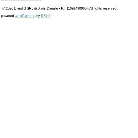
© 2026 B and B SRL di Brolis Daniele - P.I. 11091490968 - All rights reserved
webExpress
RSoft
powered
by