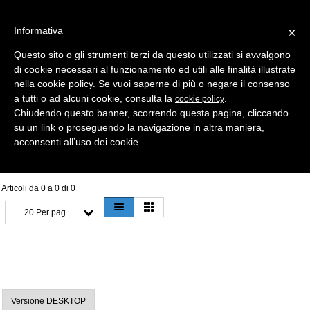
Informativa
×
Questo sito o gli strumenti terzi da questo utilizzati si avvalgono
di cookie necessari al funzionamento ed utili alle finalità illustrate
MENU
CATEGORIE
RICERCA
nella cookie policy. Se vuoi saperne di più o negare il consenso
a tutti o ad alcuni cookie, consulta la
.
cookie policy
Selezione
Chiudendo questo banner, scorrendo questa pagina, cliccando
su un link o proseguendo la navigazione in altra maniera,
ANELLI STAMPATI
acconsenti all’uso dei cookie.
Articoli da 0 a 0 di 0
20 Per pag.
Versione DESKTOP