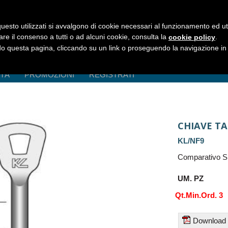
uesto utilizzati si avvalgono di cookie necessari al funzionamento ed utili 
are il consenso a tutti o ad alcuni cookie, consulta la
.
cookie policy
 questa pagina, cliccando su un link o proseguendo la navigazione in a
ITÀ
PROMOZIONI
REGISTRATI
CHIAVE TA
KL/NF9
Comparativo S
UM. PZ
Qt.Min.Ord. 3
Download