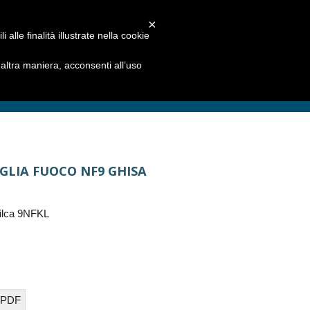
×
alle finalità illustrate nella cookie
ltra maniera, acconsenti all’uso
GLIA FUOCO NF9 GHISA
ilca 9NFKL
 PDF