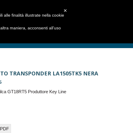
×
alle finalità illustrate nella cookie
ltra maniera, acconsenti all’uso
UTO TRANSPONDER LA1505TK5 NERA
5
ilca GT18RT5 Produttore Key Line
 PDF