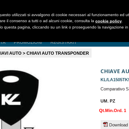
uesto utilizzati si avvalgono di cookie necessari al funzionamento ed utili 
are il consenso a tutti o ad alcuni cookie, consulta la
.
cookie policy
 questa pagina, cliccando su un link o proseguendo la navigazione in a
ITÀ
PROMOZIONI
REGISTRATI
IAVI AUTO > CHIAVI AUTO TRANSPONDER
CHIAVE A
KL/LA1505TK
Comparativo S
UM. PZ
Qt.Min.Ord. 1
Download