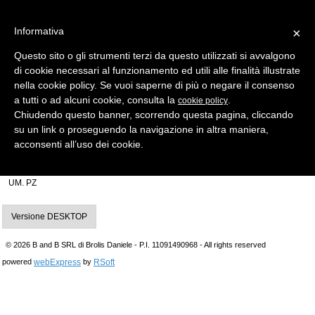
Informativa
×
Questo sito o gli strumenti terzi da questo utilizzati si avvalgono
di cookie necessari al funzionamento ed utili alle finalità illustrate
MENU
CATEGORIE
RICERCA
nella cookie policy. Se vuoi saperne di più o negare il consenso
a tutti o ad alcuni cookie, consulta la
.
cookie policy
Indietro
Chiudendo questo banner, scorrendo questa pagina, cliccando
su un link o proseguendo la navigazione in altra maniera,
INSERTO X TESTA ELETTRONICA > MARCHE AUTO ASSORTITE
acconsenti all’uso dei cookie.
inserto chiave ssy3mh per testa elettronica mh
Produttore Silca IMPORTANTE! Gambo con testa vuota
UM. PZ
Versione DESKTOP
© 2026 B and B SRL di Brolis Daniele - P.I. 11091490968 - All rights reserved
webExpress
RSoft
powered
by