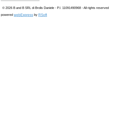
© 2026 B and B SRL di Brolis Daniele - P.I. 11091490968 - All rights reserved
webExpress
RSoft
powered
by