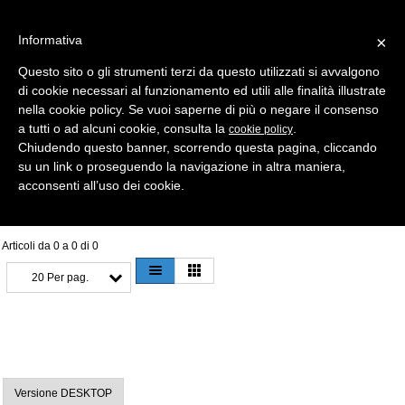
Informativa
×
Questo sito o gli strumenti terzi da questo utilizzati si avvalgono
di cookie necessari al funzionamento ed utili alle finalità illustrate
MENU
CATEGORIE
RICERCA
nella cookie policy. Se vuoi saperne di più o negare il consenso
a tutti o ad alcuni cookie, consulta la
.
cookie policy
Selezione
Chiudendo questo banner, scorrendo questa pagina, cliccando
su un link o proseguendo la navigazione in altra maniera,
CHIAVI A CROCE > FIAM
acconsenti all’uso dei cookie.
Articoli da 0 a 0 di 0
20 Per pag.
Versione DESKTOP