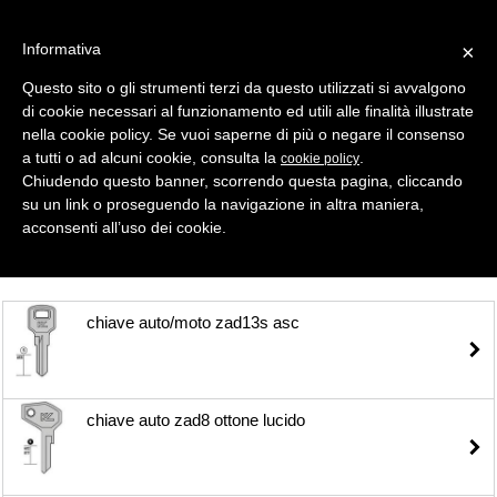
Informativa
×
Questo sito o gli strumenti terzi da questo utilizzati si avvalgono
di cookie necessari al funzionamento ed utili alle finalità illustrate
MENU
CATEGORIE
RICERCA
nella cookie policy. Se vuoi saperne di più o negare il consenso
a tutti o ad alcuni cookie, consulta la
.
cookie policy
Selezione
Chiudendo questo banner, scorrendo questa pagina, cliccando
su un link o proseguendo la navigazione in altra maniera,
CHIAVI AUTO > CHIAVI AUTO/MOTO
acconsenti all’uso dei cookie.
chiave auto/moto zad13s asc
chiave auto zad8 ottone lucido