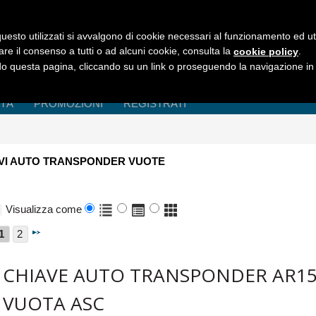
uesto utilizzati si avvalgono di cookie necessari al funzionamento ed utili 
are il consenso a tutti o ad alcuni cookie, consulta la
.
cookie policy
 questa pagina, cliccando su un link o proseguendo la navigazione in a
ITÀ
PROMOZIONI
REGISTRATI
AVI AUTO TRANSPONDER VUOTE
Visualizza come
1
2
CHIAVE AUTO TRANSPONDER AR1
VUOTA ASC