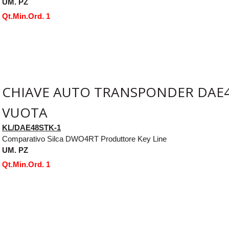
UM. PZ
Qt.Min.Ord. 1
CHIAVE AUTO TRANSPONDER DAE4
VUOTA
KL/DAE48STK-1
Comparativo Silca DWO4RT Produttore Key Line
UM. PZ
Qt.Min.Ord. 1