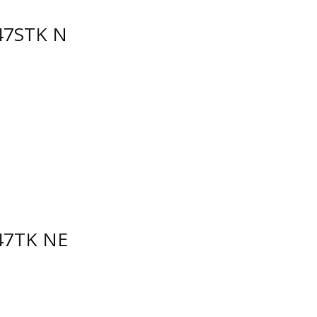
7STK N
47TK NE