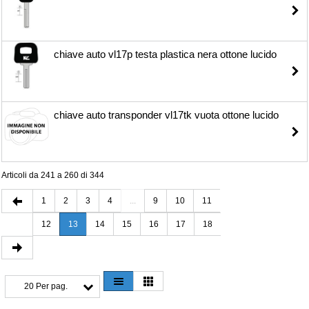
chiave auto vl17p testa plastica nera ottone lucido
chiave auto transponder vl17tk vuota ottone lucido
Articoli da 241 a 260 di 344
1
2
3
4
...
9
10
11
12
13
14
15
16
17
18
20 Per pag.