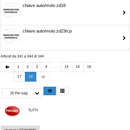
chiave auto/moto zd18
chiave auto/moto zd23rcp
Articoli da 341 a 344 di 344
1
2
3
4
...
14
15
16
17
18
20 Per pag.
TUTTI