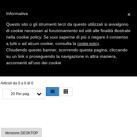
Informativa
×
Questo sito o gli strumenti terzi da questo utilizzati si avvalgono
di cookie necessari al funzionamento ed utili alle finalità illustrate
MENU
CATEGORIE
RICERCA
nella cookie policy. Se vuoi saperne di più o negare il consenso
a tutti o ad alcuni cookie, consulta la
.
cookie policy
Selezione
Chiudendo questo banner, scorrendo questa pagina, cliccando
su un link o proseguendo la navigazione in altra maniera,
CHIAVI UNIVERSAL > CHIAVI SILKY
acconsenti all’uso dei cookie.
Articoli da 0 a 0 di 0
20 Per pag.
Versione DESKTOP