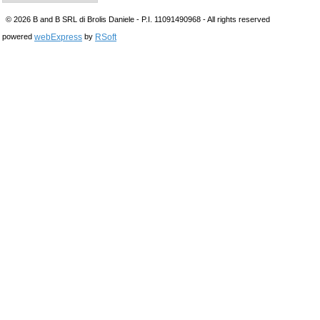
© 2026 B and B SRL di Brolis Daniele - P.I. 11091490968 - All rights reserved
webExpress
RSoft
powered
by