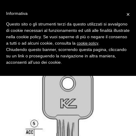
Informativa
×
Questo sito o gli strumenti terzi da questo utilizzati si avvalgono
di cookie necessari al funzionamento ed utili alle finalità illustrate
MENU
CATEGORIE
RICERCA
nella cookie policy. Se vuoi saperne di più o negare il consenso
a tutti o ad alcuni cookie, consulta la
.
cookie policy
Indietro
Chiudendo questo banner, scorrendo questa pagina, cliccando
chiave profilo ca16 ottone lucido
su un link o proseguendo la navigazione in altra maniera,
Comparativo Silca CS46 Produttore Key Line
acconsenti all’uso dei cookie.