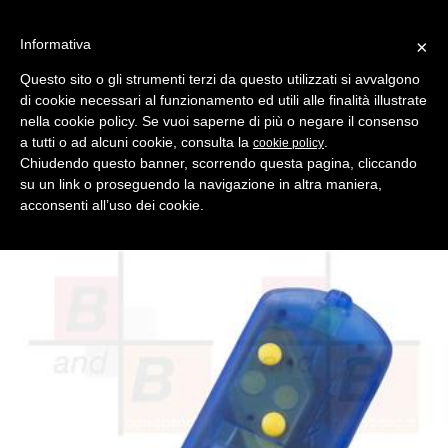
Informativa
×
Questo sito o gli strumenti terzi da questo utilizzati si avvalgono
di cookie necessari al funzionamento ed utili alle finalità illustrate
MENU
CATEGORIE
RICERCA
nella cookie policy. Se vuoi saperne di più o negare il consenso
a tutti o ad alcuni cookie, consulta la
.
cookie policy
Indietro
TELECOMANDI ROLLING CODE > INTERPRINT PCB
Chiudendo questo banner, scorrendo questa pagina, cliccando
telecomando interprint pcb tx klik mhz 443.92 rolling code
su un link o proseguendo la navigazione in altra maniera,
Telecomando cancello INTERPRINT PCB TX KLIK, frequenza
acconsenti all’uso dei cookie.
443.92, rolling code