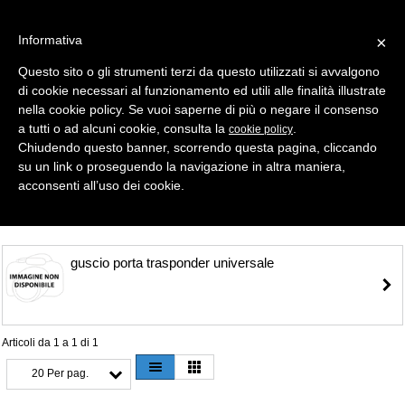
Informativa
×
Questo sito o gli strumenti terzi da questo utilizzati si avvalgono
di cookie necessari al funzionamento ed utili alle finalità illustrate
MENU
CATEGORIE
RICERCA
nella cookie policy. Se vuoi saperne di più o negare il consenso
a tutti o ad alcuni cookie, consulta la
.
cookie policy
Selezione
Chiudendo questo banner, scorrendo questa pagina, cliccando
su un link o proseguendo la navigazione in altra maniera,
GUSCI PORTA TRASPONDER > GUSCI PORTA TRASPONDER
acconsenti all’uso dei cookie.
guscio porta trasponder universale
Articoli da 1 a 1 di 1
20 Per pag.