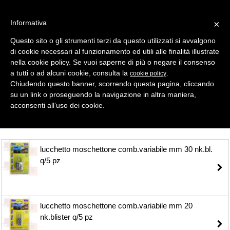
Informativa
×
Questo sito o gli strumenti terzi da questo utilizzati si avvalgono
di cookie necessari al funzionamento ed utili alle finalità illustrate
MENU
CATEGORIE
RICERCA
nella cookie policy. Se vuoi saperne di più o negare il consenso
a tutti o ad alcuni cookie, consulta la
.
cookie policy
Selezione
Chiudendo questo banner, scorrendo questa pagina, cliccando
su un link o proseguendo la navigazione in altra maniera,
LUCCHETTI
acconsenti all’uso dei cookie.
lucchetto moschettone comb.variabile mm 30 nk.bl.
q/5 pz
lucchetto moschettone comb.variabile mm 20
nk.blister q/5 pz