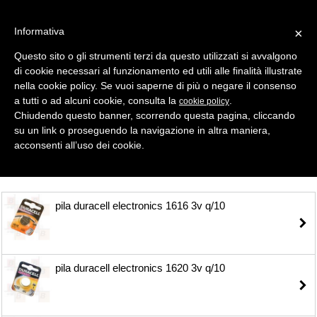
Informativa
×
Questo sito o gli strumenti terzi da questo utilizzati si avvalgono
di cookie necessari al funzionamento ed utili alle finalità illustrate
MENU
CATEGORIE
RICERCA
nella cookie policy. Se vuoi saperne di più o negare il consenso
a tutti o ad alcuni cookie, consulta la
.
cookie policy
Selezione
Chiudendo questo banner, scorrendo questa pagina, cliccando
su un link o proseguendo la navigazione in altra maniera,
PILE > DURACELL LITIO
acconsenti all’uso dei cookie.
pila duracell electronics 1616 3v q/10
pila duracell electronics 1620 3v q/10