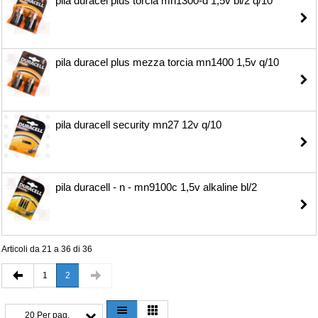
pila duracel plus torcia mn1300-d 1,5v bl/2 q/10
pila duracel plus mezza torcia mn1400 1,5v q/10
pila duracell security mn27 12v q/10
pila duracell - n - mn9100c 1,5v alkaline bl/2
Articoli da 21 a 36 di 36
1
2
20 Per pag.