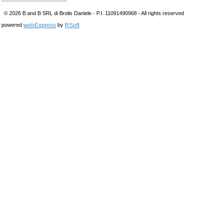
© 2026 B and B SRL di Brolis Daniele - P.I. 11091490968 - All rights reserved
webExpress
RSoft
powered
by