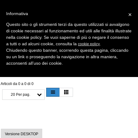
Informativa
×
Questo sito o gli strumenti terzi da questo utilizzati si avvalgono
di cookie necessari al funzionamento ed utili alle finalità illustrate
MENU
CATEGORIE
RICERCA
nella cookie policy. Se vuoi saperne di più o negare il consenso
a tutti o ad alcuni cookie, consulta la
.
cookie policy
Selezione
Chiudendo questo banner, scorrendo questa pagina, cliccando
su un link o proseguendo la navigazione in altra maniera,
PORTACHIAVI > P/chiavi PLASTICA
acconsenti all’uso dei cookie.
Articoli da 0 a 0 di 0
20 Per pag.
Versione DESKTOP