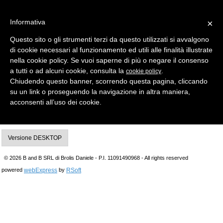
Informativa
×
Questo sito o gli strumenti terzi da questo utilizzati si avvalgono
di cookie necessari al funzionamento ed utili alle finalità illustrate
MENU
CATEGORIE
RICERCA
nella cookie policy. Se vuoi saperne di più o negare il consenso
a tutti o ad alcuni cookie, consulta la
.
cookie policy
Indietro
Chiudendo questo banner, scorrendo questa pagina, cliccando
rilevatore di transito a doppio infrarosso,portata 8m 5°
su un link o proseguendo la navigazione in altra maniera,
NULL
acconsenti all’uso dei cookie.
UM. PZ
Versione DESKTOP
© 2026 B and B SRL di Brolis Daniele - P.I. 11091490968 - All rights reserved
webExpress
RSoft
powered
by