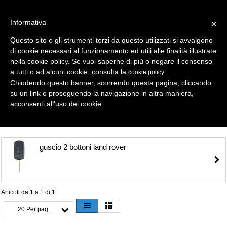
Informativa
×
Questo sito o gli strumenti terzi da questo utilizzati si avvalgono
di cookie necessari al funzionamento ed utili alle finalità illustrate
MENU
CATEGORIE
RICERCA
nella cookie policy. Se vuoi saperne di più o negare il consenso
a tutti o ad alcuni cookie, consulta la
.
cookie policy
Selezione
Chiudendo questo banner, scorrendo questa pagina, cliccando
su un link o proseguendo la navigazione in altra maniera,
Shell- Keys ( Gusci Auto ) > LAND ROVER
acconsenti all’uso dei cookie.
guscio 2 bottoni land rover
Articoli da 1 a 1 di 1
20 Per pag.