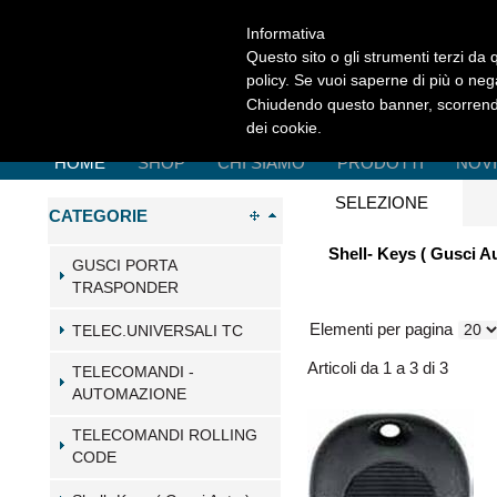
Informativa
Questo sito o gli strumenti terzi da q
policy. Se vuoi saperne di più o neg
Chiudendo questo banner, scorrendo
dei cookie.
HOME
SHOP
CHI SIAMO
PRODOTTI
NOV
SELEZIONE
CATEGORIE
Shell- Keys ( Gusci A
GUSCI PORTA
TRASPONDER
Elementi per pagina
TELEC.UNIVERSALI TC
Articoli da 1 a 3 di 3
TELECOMANDI -
AUTOMAZIONE
TELECOMANDI ROLLING
CODE