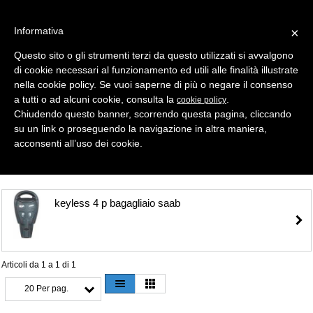
Informativa
×
Questo sito o gli strumenti terzi da questo utilizzati si avvalgono
di cookie necessari al funzionamento ed utili alle finalità illustrate
MENU
CATEGORIE
RICERCA
nella cookie policy. Se vuoi saperne di più o negare il consenso
a tutti o ad alcuni cookie, consulta la
.
cookie policy
Selezione
Chiudendo questo banner, scorrendo questa pagina, cliccando
su un link o proseguendo la navigazione in altra maniera,
Shell- Keys ( Gusci Auto ) > SAAB
acconsenti all’uso dei cookie.
keyless 4 p bagagliaio saab
Articoli da 1 a 1 di 1
20 Per pag.