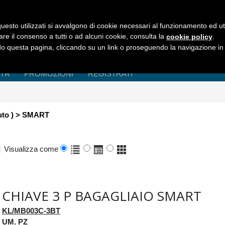
uesto utilizzati si avvalgono di cookie necessari al funzionamento ed utili 
are il consenso a tutti o ad alcuni cookie, consulta la
.
cookie policy
 questa pagina, cliccando su un link o proseguendo la navigazione in a
ITÀ
PROMOZIONI
REGISTRATI
Auto ) > SMART
Visualizza come
CHIAVE 3 P BAGAGLIAIO SMART
KL/MB003C-3BT
UM. PZ