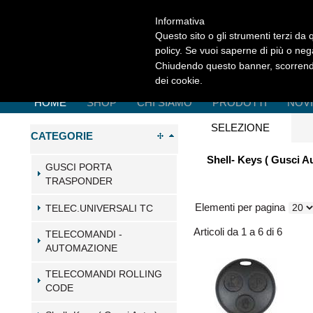
Informativa
Questo sito o gli strumenti terzi da q
policy. Se vuoi saperne di più o neg
Chiudendo questo banner, scorrendo
dei cookie.
HOME
SHOP
CHI SIAMO
PRODOTTI
NOV
SELEZIONE
CATEGORIE
Shell- Keys ( Gusci 
GUSCI PORTA
TRASPONDER
Elementi per pagina
TELEC.UNIVERSALI TC
Articoli da 1 a 6 di 6
TELECOMANDI -
AUTOMAZIONE
TELECOMANDI ROLLING
CODE