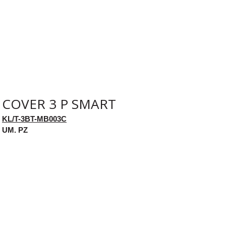
COVER 3 P SMART
KL/T-3BT-MB003C
UM. PZ