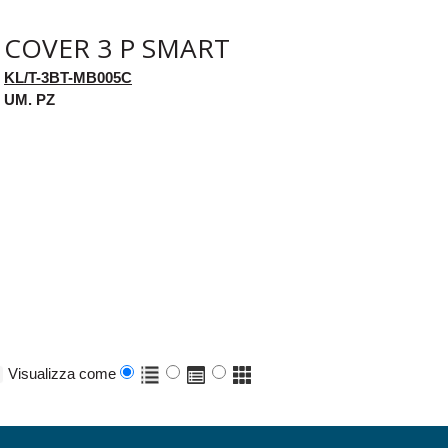
COVER 3 P SMART
KL/T-3BT-MB005C
UM. PZ
Visualizza come