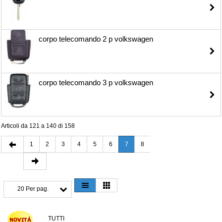
corpo telecomando 2 p volkswagen
corpo telecomando 3 p volkswagen
Articoli da 121 a 140 di 158
1
2
3
4
5
6
7
8
20 Per pag.
TUTTI