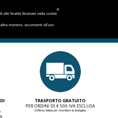
×
alle finalità illustrate nella cookie
ltra maniera, acconsenti all’uso
DI
TRASPORTO GRATUITO
PER ORDINI DI € 500 IVA ESCLUSA
%
(Offerta Valida per rivenditori al dettaglio)
5%