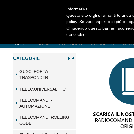
Informativa
Questo sito o gli strumenti terzi da q
policy. Se vuoi saperne di più o neg
Chiudendo questo banner, scorrendo
dei cookie.
HOME
SHOP
CHI SIAMO
PRODOTTI
NOV
CATEGORIE
GUSCI PORTA
TRASPONDER
TELEC.UNIVERSALI TC
TELECOMANDI -
AUTOMAZIONE
SCARICA IL NO
TELECOMANDI ROLLING
RADIOCOMANDI 
CODE
ORIGI