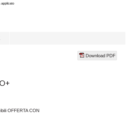
à applicato
E
Download PDF
Download PDF
NO+
Apribili OFFERTA CON