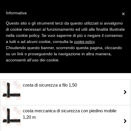
Informativa
×
Questo sito o gli strumenti terzi da questo utilizzati si avvalgono
di cookie necessari al funzionamento ed utili alle finalità illustrate
MENU
CATEGORIE
RICERCA
nella cookie policy. Se vuoi saperne di più o negare il consenso
a tutti o ad alcuni cookie, consulta la
.
cookie policy
Selezione
Chiudendo questo banner, scorrendo questa pagina, cliccando
su un link o proseguendo la navigazione in altra maniera,
TELECOMANDI - AUTOMAZIONE > COSTE MECCANICHE
acconsenti all’uso dei cookie.
costa di sicurezza a filo 1,50
costa meccanica di sicurezza con piedino mobile
1,20 m