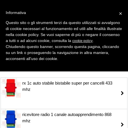
Informativa
×
Questo sito o gli strumenti terzi da questo utilizzati si avvalgono
di cookie necessari al funzionamento ed utili alle finalità illustrate
MENU
CATEGORIE
RICERCA
nella cookie policy. Se vuoi saperne di più o negare il consenso
a tutti o ad alcuni cookie, consulta la
.
cookie policy
Selezione
Chiudendo questo banner, scorrendo questa pagina, cliccando
su un link o proseguendo la navigazione in altra maniera,
TELECOMANDI - AUTOMAZIONE > RICEVITORI FISSO/ROLLING H
acconsenti all’uso dei cookie.
rx 1c auto stabile bistabile super per cancelli 433
mhz
ricevitore radio 1 canale autoapprendimento 868
mhz