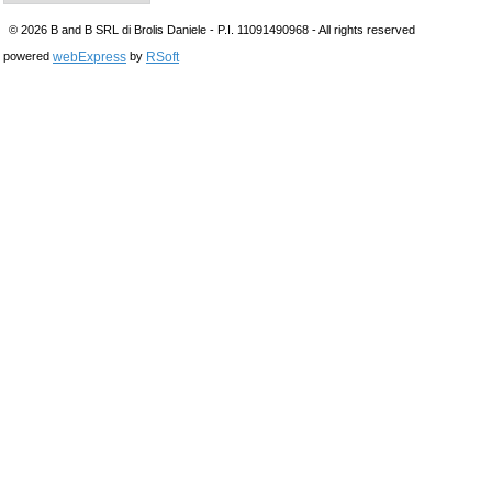
© 2026 B and B SRL di Brolis Daniele - P.I. 11091490968 - All rights reserved
webExpress
RSoft
powered
by