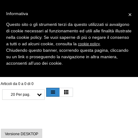
Informativa
×
Questo sito o gli strumenti terzi da questo utilizzati si avvalgono
di cookie necessari al funzionamento ed utili alle finalità illustrate
MENU
CATEGORIE
RICERCA
nella cookie policy. Se vuoi saperne di più o negare il consenso
a tutti o ad alcuni cookie, consulta la
.
cookie policy
Selezione
Chiudendo questo banner, scorrendo questa pagina, cliccando
su un link o proseguendo la navigazione in altra maniera,
TELECOMANDI CONDIZIONATORI
acconsenti all’uso dei cookie.
Articoli da 0 a 0 di 0
20 Per pag.
Versione DESKTOP