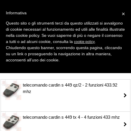
Informativa
×
Questo sito o gli strumenti terzi da questo utilizzati si avvalgono
di cookie necessari al funzionamento ed utili alle finalità illustrate
MENU
CATEGORIE
RICERCA
nella cookie policy. Se vuoi saperne di più o negare il consenso
a tutti o ad alcuni cookie, consulta la
.
cookie policy
Selezione
Chiudendo questo banner, scorrendo questa pagina, cliccando
su un link o proseguendo la navigazione in altra maniera,
TELECOMANDI ROLLING CODE > CARDIN
acconsenti all’uso dei cookie.
telecomando cardin s 449 qz/2 - 2 funzioni 433.92
mhz
telecomando cardin s 449 tx 4 - 4 funzioni 433 mhz