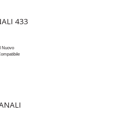
ALI 433
l Nuovo
ompatibile
ANALI