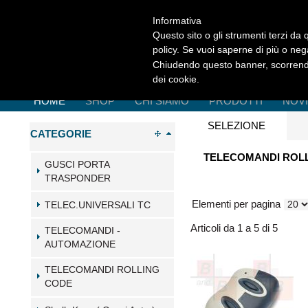
Informativa
Questo sito o gli strumenti terzi da q
policy. Se vuoi saperne di più o neg
Chiudendo questo banner, scorrendo
dei cookie.
HOME
SHOP
CHI SIAMO
PRODOTTI
NOV
SELEZIONE
CATEGORIE
TELECOMANDI ROLL
GUSCI PORTA
TRASPONDER
Elementi per pagina
TELEC.UNIVERSALI TC
Articoli da 1 a 5 di 5
TELECOMANDI -
AUTOMAZIONE
TELECOMANDI ROLLING
CODE