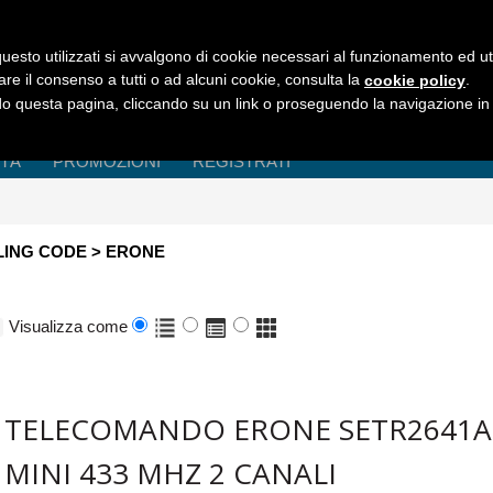
uesto utilizzati si avvalgono di cookie necessari al funzionamento ed utili 
are il consenso a tutti o ad alcuni cookie, consulta la
.
cookie policy
 questa pagina, cliccando su un link o proseguendo la navigazione in a
ITÀ
PROMOZIONI
REGISTRATI
ING CODE > ERONE
Visualizza come
TELECOMANDO ERONE SETR2641
MINI 433 MHZ 2 CANALI