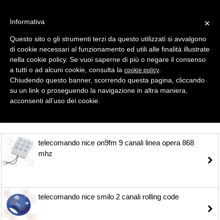
Informativa
×
Questo sito o gli strumenti terzi da questo utilizzati si avvalgono
di cookie necessari al funzionamento ed utili alle finalità illustrate
MENU
CATEGORIE
RICERCA
nella cookie policy. Se vuoi saperne di più o negare il consenso
a tutti o ad alcuni cookie, consulta la
.
cookie policy
Selezione
Chiudendo questo banner, scorrendo questa pagina, cliccando
su un link o proseguendo la navigazione in altra maniera,
TELECOMANDI ROLLING CODE > NICE
acconsenti all’uso dei cookie.
telecomando nice on9fm 9 canali linea opera 868
mhz
telecomando nice smilo 2 canali rolling code