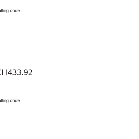
ling code
H433.92
ling code