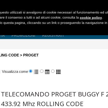
uesto utilizzati si avvalgono di cookie necessari al funzionamento ed utili 
are il consenso a tutti o ad alcuni cookie, consulta la
.
cookie policy
 questa pagina, cliccando su un link o proseguendo la navigazione in a
ITÀ
PROMOZIONI
REGISTRATI
ING CODE > PROGET
Visualizza come
TELECOMANDO PROGET BUGGY F 2
433.92 Mhz ROLLING CODE