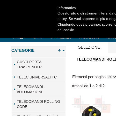
Informativa
Questo sito o gli strumenti terzi da q
policy. Se vuoi saperne di più o neg
Chiudendo questo banner, scorrendo
dei cookie.
HOME
SHOP
CHI SIAMO
PRODOTTI
NOV
SELEZIONE
CATEGORIE
TELECOMANDI ROLL
GUSCI PORTA
TRASPONDER
Elementi per pagina
TELEC.UNIVERSALI TC
Articoli da 1 a 2 di 2
TELECOMANDI -
AUTOMAZIONE
TELECOMANDI ROLLING
CODE