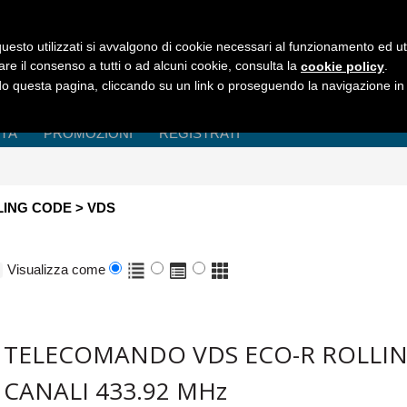
uesto utilizzati si avvalgono di cookie necessari al funzionamento ed utili 
are il consenso a tutti o ad alcuni cookie, consulta la
.
cookie policy
 questa pagina, cliccando su un link o proseguendo la navigazione in a
ITÀ
PROMOZIONI
REGISTRATI
ING CODE > VDS
Visualizza come
TELECOMANDO VDS ECO-R ROLLIN
CANALI 433.92 MHz