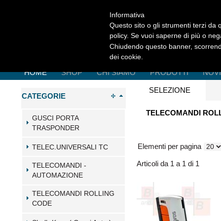
Informativa
Questo sito o gli strumenti terzi da q
policy. Se vuoi saperne di più o neg
Chiudendo questo banner, scorrendo
dei cookie.
HOME
SHOP
CHI SIAMO
PRODOTTI
NOV
SELEZIONE
CATEGORIE
TELECOMANDI ROLL
GUSCI PORTA
TRASPONDER
Elementi per pagina
TELEC.UNIVERSALI TC
Articoli da 1 a 1 di 1
TELECOMANDI -
AUTOMAZIONE
TELECOMANDI ROLLING
CODE