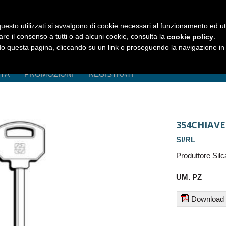
uesto utilizzati si avvalgono di cookie necessari al funzionamento ed utili 
are il consenso a tutti o ad alcuni cookie, consulta la
.
cookie policy
 questa pagina, cliccando su un link o proseguendo la navigazione in a
ITÀ
PROMOZIONI
REGISTRATI
354CHIAV
SI/RL
Produttore Silc
UM. PZ
Download