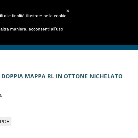
×
alle finalità illustrate nella cookie
ltra maniera, acconsenti all’uso
E DOPPIA MAPPA RL IN OTTONE NICHELATO
a
 PDF