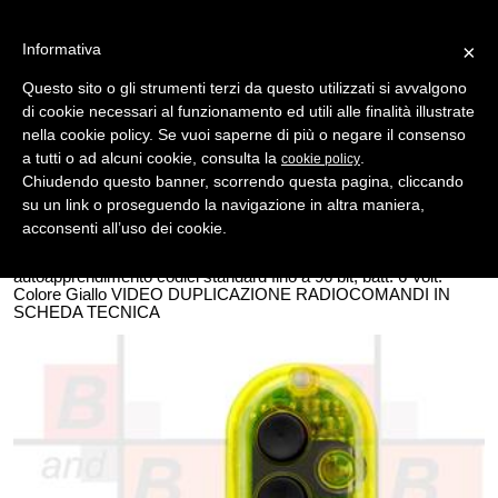
Informativa
×
Questo sito o gli strumenti terzi da questo utilizzati si avvalgono
di cookie necessari al funzionamento ed utili alle finalità illustrate
MENU
CATEGORIE
RICERCA
nella cookie policy. Se vuoi saperne di più o negare il consenso
a tutti o ad alcuni cookie, consulta la
.
cookie policy
Indietro
Chiudendo questo banner, scorrendo questa pagina, cliccando
su un link o proseguendo la navigazione in altra maniera,
TELECOMANDI - AUTOMAZIONE > TELECOMANDI COMPATIBILI
acconsenti all’uso dei cookie.
telecomando tx 2 canali smile giallo
Smile-copy 2 canali trasmettitore 2 canali completo di supporto
autoapprendimento codici standard fino a 96 bit, batt. 6 Volt.
Colore Giallo VIDEO DUPLICAZIONE RADIOCOMANDI IN
SCHEDA TECNICA