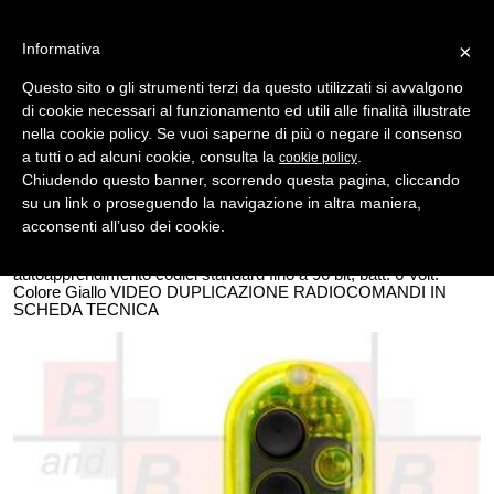
Informativa
×
Questo sito o gli strumenti terzi da questo utilizzati si avvalgono
di cookie necessari al funzionamento ed utili alle finalità illustrate
MENU
CATEGORIE
RICERCA
nella cookie policy. Se vuoi saperne di più o negare il consenso
a tutti o ad alcuni cookie, consulta la
.
cookie policy
Indietro
Chiudendo questo banner, scorrendo questa pagina, cliccando
su un link o proseguendo la navigazione in altra maniera,
TELECOMANDI - AUTOMAZIONE > TELECOMANDI COMPATIBILI
acconsenti all’uso dei cookie.
telecomando tx 2 canali smile giallo
Smile-copy 2 canali trasmettitore 2 canali completo di supporto
autoapprendimento codici standard fino a 96 bit, batt. 6 Volt.
Colore Giallo VIDEO DUPLICAZIONE RADIOCOMANDI IN
SCHEDA TECNICA