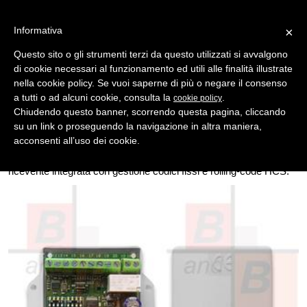
Informativa
×
Questo sito o gli strumenti terzi da questo utilizzati si avvalgono
di cookie necessari al funzionamento ed utili alle finalità illustrate
MENU
CATEGORIE
RICERCA
nella cookie policy. Se vuoi saperne di più o negare il consenso
a tutti o ad alcuni cookie, consulta la
.
cookie policy
Indietro
TELECOMANDI - AUTOMAZIONE > CONTROLLO
Chiudendo questo banner, scorrendo questa pagina, cliccando
centrale dedicata per il controllo di tre gruppi luce
su un link o proseguendo la navigazione in altra maniera,
Centrale dedicata per il controllo di tre gruppi luce anche tramite
acconsenti all’uso dei cookie.
sensore. Nei gruppi 1 e 2 lo spegnimento automatico va da un
minimo di 6 secondi ad un massimo di circa 18 ore. Radio
ricevente integrata con gestione codici fissi e rolling-code HCS.