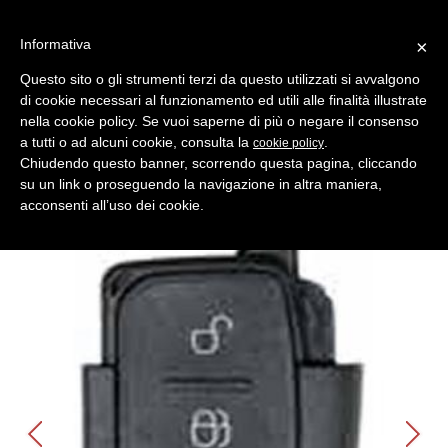
Informativa
×
Questo sito o gli strumenti terzi da questo utilizzati si avvalgono
di cookie necessari al funzionamento ed utili alle finalità illustrate
MENU
CATEGORIE
RICERCA
nella cookie policy. Se vuoi saperne di più o negare il consenso
a tutti o ad alcuni cookie, consulta la
.
cookie policy
Indietro
Shell- Keys ( Gusci Auto ) > MERCEDES
Chiudendo questo banner, scorrendo questa pagina, cliccando
chiave a scatto mercedes 2 p
su un link o proseguendo la navigazione in altra maniera,
Produttore Key Line
acconsenti all’uso dei cookie.