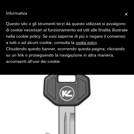
Informativa
×
Questo sito o gli strumenti terzi da questo utilizzati si avvalgono
di cookie necessari al funzionamento ed utili alle finalità illustrate
MENU
CATEGORIE
RICERCA
nella cookie policy. Se vuoi saperne di più o negare il consenso
a tutti o ad alcuni cookie, consulta la
.
cookie policy
Indietro
CHIAVI AUTO > CHIAVI AUTO TESTA PLASTICA
Chiudendo questo banner, scorrendo questa pagina, cliccando
chiave auto dc4p nero tp asc
su un link o proseguendo la navigazione in altra maniera,
Comparativo Silca MIT5RP Produttore Key Line
acconsenti all’uso dei cookie.