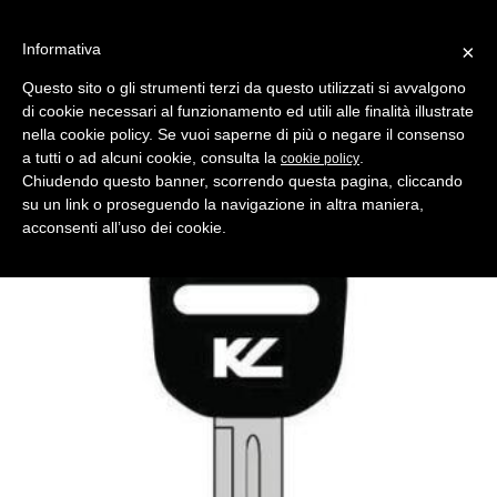
Informativa
×
Questo sito o gli strumenti terzi da questo utilizzati si avvalgono
di cookie necessari al funzionamento ed utili alle finalità illustrate
MENU
CATEGORIE
RICERCA
nella cookie policy. Se vuoi saperne di più o negare il consenso
a tutti o ad alcuni cookie, consulta la
.
cookie policy
Indietro
CHIAVI AUTO > CHIAVI AUTO TESTA PLASTICA
Chiudendo questo banner, scorrendo questa pagina, cliccando
chiave auto hd35bp nero tp asc
su un link o proseguendo la navigazione in altra maniera,
Comparativo Silca HD35BP Produttore Key Line
acconsenti all’uso dei cookie.