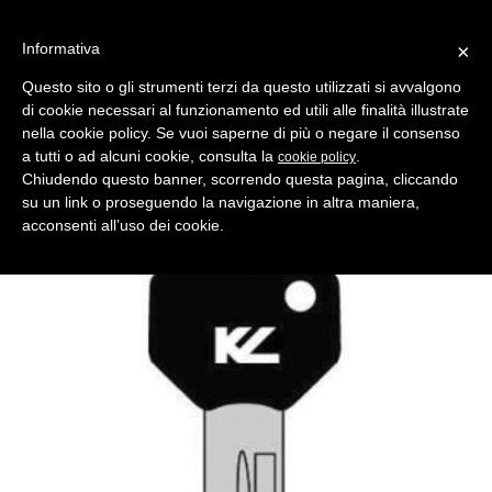
Informativa
×
Questo sito o gli strumenti terzi da questo utilizzati si avvalgono
di cookie necessari al funzionamento ed utili alle finalità illustrate
MENU
CATEGORIE
RICERCA
nella cookie policy. Se vuoi saperne di più o negare il consenso
a tutti o ad alcuni cookie, consulta la
.
cookie policy
Indietro
CHIAVI AUTO > CHIAVI AUTO TESTA PLASTICA
Chiudendo questo banner, scorrendo questa pagina, cliccando
chiave auto-moto ar46p asc
su un link o proseguendo la navigazione in altra maniera,
Comparativo Silca GT6RAP Produttore Key Line
acconsenti all’uso dei cookie.